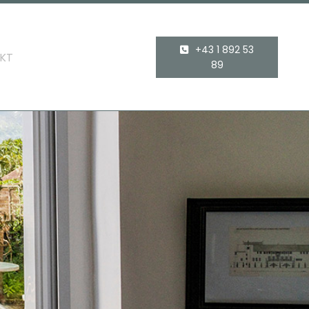
+43 1 892 53
KT
89