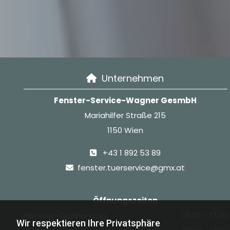
Unternehmen

Fenster-Service-Wagner GesmbH
Mariahilfer Straße 215
1150 Wien
+43 1 892 53 89

fenster.tuerservice@gmx.at

Öffnungszeiten
Montag - Donnerstag
08:00 - 17:00
Wir respektieren Ihre Privatsphäre