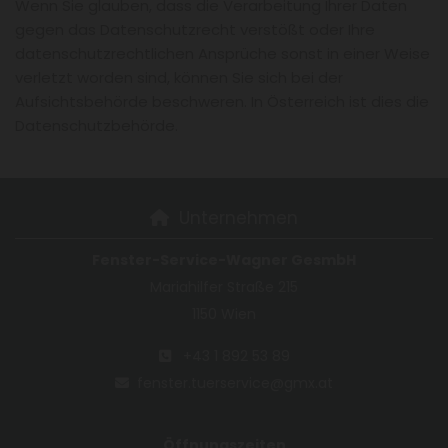
Wenn Sie glauben, dass die Verarbeitung Ihrer Daten
gegen das Datenschutzrecht verstößt oder Ihre
datenschutzrechtlichen Ansprüche sonst in einer Weise
verletzt worden sind, können Sie sich bei der
Aufsichtsbehörde beschweren. In Österreich ist dies die
Datenschutzbehörde.
Unternehmen

Fenster-Service-Wagner GesmbH
Mariahilfer Straße 215
1150 Wien
+43 1 892 53 89

fenster.tuerservice@gmx.at

Öffnungszeiten